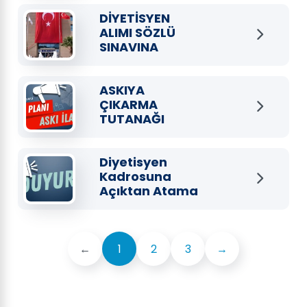
DİYETİSYEN
ALIMI BAŞARI
DİYETİSYEN
PUANI VE NİHAİ
ALIMI SÖZLÜ
SONUÇ LİSTESİ
SINAVINA
KATILMAYA HAK
KAZANAN ADAY
LİSTESİ
ASKIYA
ÇIKARMA
TUTANAĞI
(Çeltikçi Mah)
Diyetisyen
Kadrosuna
Açıktan Atama
Yoluyla Memur
Alımına İlişkin
Sınav Başvuru
Formu
←
1
2
3
→