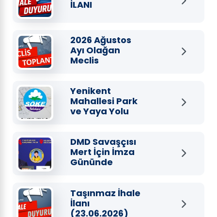
İLANI
2026 Ağustos
Ayı Olağan
Meclis
Toplantısı
Yenikent
Mahallesi Park
ve Yaya Yolu
Amaçlı
Uygulama İmar
Planı Değişikliği
DMD Savaşçısı
Askı İlanı
Mert İçin İmza
Gününde
Buluşuyoruz
Taşınmaz İhale
İlanı
(23.06.2026)