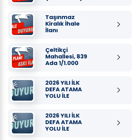
Taşınmaz
Kiralık İhale
İlanı
(03.06.2026)
Çeltikçi
Mahallesi, 839
Ada 1/1.000
ölçekli
Uygulama İmar
Planı Değişikliği
2026 YILI İLK
(2 Haziran- 1
DEFA ATAMA
Temmuz 202...
YOLU İLE
SÖZLEŞMELİ
DİYETİSYEN
ALIMI BAŞARI
2026 YILI İLK
PUANI VE NİHAİ
DEFA ATAMA
SONUÇ LİSTESİ
YOLU İLE
SÖZLEŞMELİ