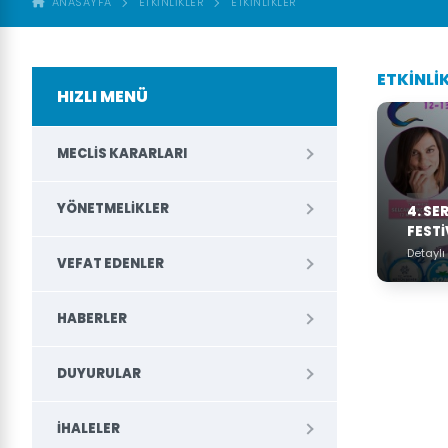
ANASAYFA
ETKINLIKLER
ETKİNLİKLER
ETKİNLİ
HIZLI MENÜ
MECLIS KARARLARI
YÖNETMELIKLER
4. SE
FESTI
Detaylı 
VEFAT EDENLER
HABERLER
DUYURULAR
İHALELER