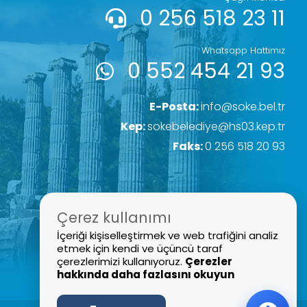
0 256 518 23 11
Whatsapp Hattımız
0 552 454 21 93
E-Posta:
info@soke.bel.tr
Kep:
sokebelediye@hs03.kep.tr
Faks:
0 256 518 20 93
Çerez kullanımı
İçeriği kişiselleştirmek ve web trafiğini analiz
etmek için kendi ve üçüncü taraf
çerezlerimizi kullanıyoruz.
Çerezler
hakkında daha fazlasını okuyun