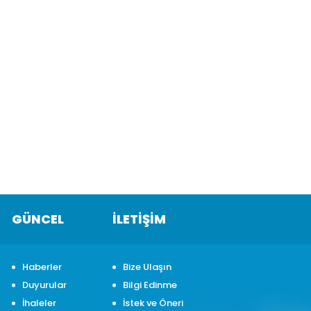
GÜNCEL
İLETİŞİM
Haberler
Bize Ulaşın
Duyurular
Bilgi Edinme
İhaleler
İstek ve Öneri