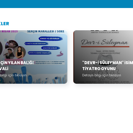
KLER
RÇIN YILAN BALIĞI
"DEVR-İ SÜLEYMAN" İSİM
VALI
TİYATRO OYUNU
bilgi için tıklayın
Detaylı bilgi için tıklayın