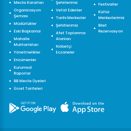
Meclis Kararları
Şehirlerimiz
Festivaller
Organizasyon
Vefat Edenler
Kültür
Şeması
Tarihi Merkezler
Merkezlerimiz
Müdürlükler
Şehitlerimiz
Bilet
Eski Başkanlar
Rezervasyon
Afet Toplanma
Mahalle
Alanları
Muhtarlıkları
Nöbetçi
Yönetmelikler
Eczaneler
Encümenler
Kurumsal
Raporlar
BB Meclis Üyeleri
Ücret Tarifeleri