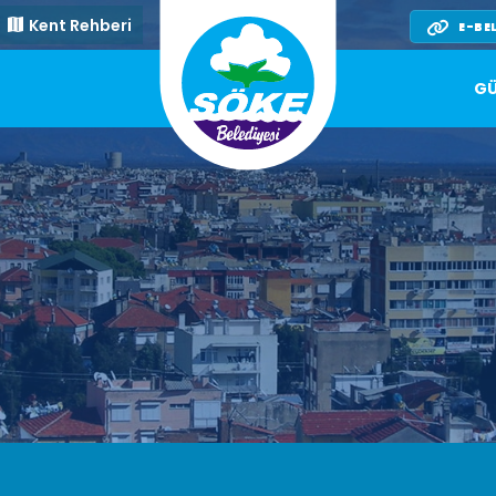
Kent Rehberi
E-BE
GÜ