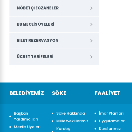
NÖBETÇI ECZANELER
BB MECLIS ÜYELERI
BILET REZERVASYON
ÜCRET TARIFELERI
BELEDİYEMİZ
SÖKE
FAALİYET
Başkan
Söke Hakkında
İmar Planları
Yardımcıları
Milletvekillerimiz
Uygulamalar
Meclis Üyeleri
Kardeş
Kurslarımız