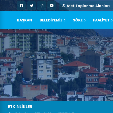
Afet Toplanma Alanları
BAŞKAN
BELEDİYEMİZ
SÖKE
FAALİYET
ETKİNLİKLER