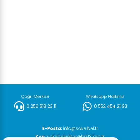
Çağrı Merkezi
Whatsapp Hattımız
0 256 518 23 11
0 552 454 21 93
E-Posta:
info@soke.bel.tr
Kep:
sokebelediye@hs03.kep.tr