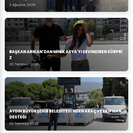
3 Ağustos 2026
BAŞKAN ARIKAN'DAN MINIK ASYA'YI SEVINDIREN SÜRPRI
Z
30 Temmuz 2026
AYDIN BÜYÜKŞEHIR BELEDIYESI'NDEN ARAÇ VE EKIPMAN
DESTEĞI
30 Temmuz 2026