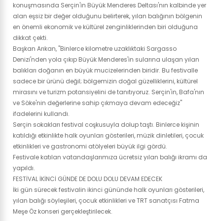
konuşmasında Serçin'in Büyük Menderes Deltası'nın kalbinde yer
alan eşsiz bir değer olduğunu belirterek, yılan balığının bölgenin
en önemli ekonomik ve kültürel zenginliklerinden biri olduğuna
dikkat çekti.
Başkan Arıkan, "Binlerce kilometre uzaklıktaki Sargasso
Denizi'nden yola çıkıp Büyük Menderes'in sularına ulaşan yılan
balıkları doğanın en büyük mucizelerinden biridir. Bu festivalle
sadece bir ürünü değil; bölgemizin doğal güzelliklerini, kültürel
mirasını ve turizm potansiyelini de tanıtıyoruz. Serçin'in, Bafa'nın
ve Söke'nin değerlerine sahip çıkmaya devam edeceğiz"
ifadelerini kullandı.
Serçin sokakları festival coşkusuyla dolup taştı. Binlerce kişinin
katıldığı etkinlikte halk oyunları gösterileri, müzik dinletileri, çocuk
etkinlikleri ve gastronomi atölyeleri büyük ilgi gördü.
Festivale katılan vatandaşlarımıza ücretsiz yılan balığı ikramı da
yapıldı.
FESTİVAL İKİNCİ GÜNDE DE DOLU DOLU DEVAM EDECEK
İki gün sürecek festivalin ikinci gününde halk oyunları gösterileri,
yılan balığı söyleşileri, çocuk etkinlikleri ve TRT sanatçısı Fatma
Meşe Öz konseri gerçekleştirilecek.