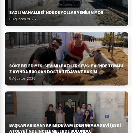
SAZLI MAHALLESİ’NDE DE YOLLAR YENİLENİYOR
6 Ağustos 2026
SÖKE BELEDIYESI SEVIMLI PATILER SEVGI EVI’NDE TEMMU
Z AYINDA 500 CAN DOSTA TEDAVI VE BAKIM
5 Ağustos 2026
BAŞKAN ARIKAN YAPIMI DEVAM EDEN GRAVAS EVI (ESKI
ATÖLYE)'NDE İNCELEMELERDE BULUNDU.