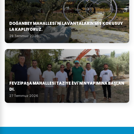
DOĞANBEY MAHALLESI'NI LAVANTALARIN MIS KOKUSUY
LA KAPLIYORUZ.
29 Temmuz 2026
FEVZIPAŞA MAHALLESI TAZIYE EVI'NIN YAPIMINA BAŞLAN
DI.
27 Temmuz 2026