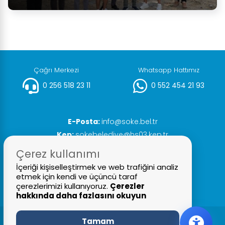
Çağrı Merkezi
Whatsapp Hattımız
0 256 518 23 11
0 552 454 21 93
E-Posta:
info@soke.bel.tr
Kep:
sokebelediye@hs03.kep.tr
Faks:
0 256 518 20 93
Çerez kullanımı
İçeriği kişiselleştirmek ve web trafiğini analiz
etmek için kendi ve üçüncü taraf
çerezlerimizi kullanıyoruz.
Çerezler
hakkında daha fazlasını okuyun
Tamam
© 2026 Tüm Hakları Saklıdır
Söke Belediyesi