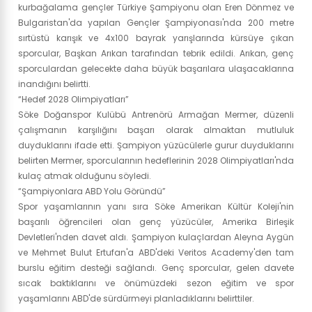
kurbağalama gençler Türkiye Şampiyonu olan Eren Dönmez ve
Bulgaristan'da yapılan Gençler Şampiyonası'nda 200 metre
sırtüstü karışık ve 4x100 bayrak yarışlarında kürsüye çıkan
sporcular, Başkan Arıkan tarafından tebrik edildi. Arıkan, genç
sporculardan gelecekte daha büyük başarılara ulaşacaklarına
inandığını belirtti.
“Hedef 2028 Olimpiyatları”
Söke Doğanspor Kulübü Antrenörü Armağan Mermer, düzenli
çalışmanın karşılığını başarı olarak almaktan mutluluk
duyduklarını ifade etti. Şampiyon yüzücülerle gurur duyduklarını
belirten Mermer, sporcularının hedeflerinin 2028 Olimpiyatları'nda
kulaç atmak olduğunu söyledi.
“Şampiyonlara ABD Yolu Göründü”
Spor yaşamlarının yanı sıra Söke Amerikan Kültür Koleji'nin
başarılı öğrencileri olan genç yüzücüler, Amerika Birleşik
Devletleri'nden davet aldı. Şampiyon kulaçlardan Aleyna Aygün
ve Mehmet Bulut Ertufan'a ABD'deki Veritos Academy'den tam
burslu eğitim desteği sağlandı. Genç sporcular, gelen davete
sıcak baktıklarını ve önümüzdeki sezon eğitim ve spor
yaşamlarını ABD'de sürdürmeyi planladıklarını belirttiler.