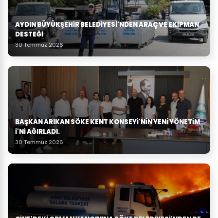
AYDIN BÜYÜKŞEHIR BELEDIYESI'NDEN ARAÇ VE EKIPMAN
DESTEĞI
30 Temmuz 2026
BAŞKAN ARIKAN SÖKE KENT KONSEYI'NIN YENI YÖNETIM
I'NI AĞIRLADI.
30 Temmuz 2026