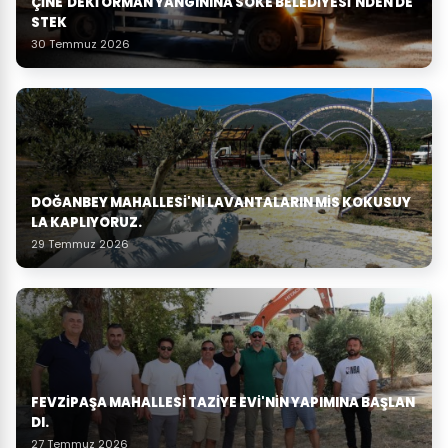
ÇINE'DEKI ORMAN YANGININA SÖKE BELEDIYESI'NDEN DE
STEK
30 Temmuz 2026
DOĞANBEY MAHALLESI'NI LAVANTALARIN MIS KOKUSUY
LA KAPLIYORUZ.
29 Temmuz 2026
FEVZIPAŞA MAHALLESI TAZIYE EVI'NIN YAPIMINA BAŞLAN
DI.
27 Temmuz 2026