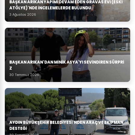
BAŞKAN ARIKAN YAPIMI DEVAM EDEN GRAVAS EVI (ESKI
ATÖLYE)'NDE İNCELEMELERDE BULUNDU.
3 Ağustos 2026
BAŞKAN ARIKAN'DAN MINIK ASYA'YI SEVINDIREN SÜRPRI
Z
30 Temmuz 2026
AYDIN BÜYÜKŞEHIR BELEDIYESI'NDEN ARAÇ VE EKIPMAN
DESTEĞI
30 Temmuz 2026