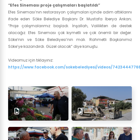
“Efes Sineması proje çalışmaları başlatıldı”
Efes Sineması’nın restorasyon çalışmaları içinde adım attıklarını
ifade eden Söke Belediye Başkanı Dr. Mustafa İberya Arıkan;
“Proje çalışmalarımız başladı. İnşallah, Valilikten de destek
alacağız. Efes Sineması çok kıymetli ve çok önemli bir değer.
Söke’nin ve Söke Belediyesi’nin malı. Rahmetli Başkanımız
Söke’ye kazandırdı. Güzel olacak” diye konuştu.
Videomuz için tıklayınız:
https://www.facebook.com/sokebelediyesi/videos/7423444776