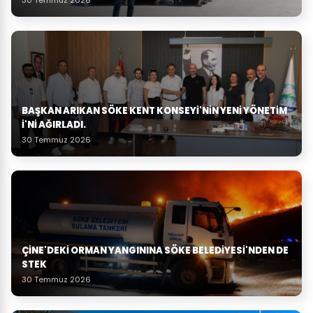
BAŞKAN ARIKAN SÖKE KENT KONSEYI'NIN YENI YÖNETIM
I'NI AĞIRLADI.
30 Temmuz 2026
ÇINE'DEKI ORMAN YANGININA SÖKE BELEDIYESI'NDEN DE
STEK
30 Temmuz 2026