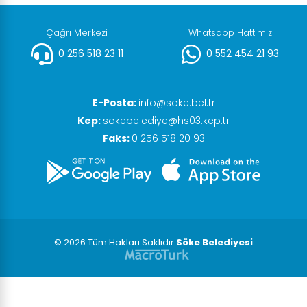
Çağrı Merkezi
Whatsapp Hattımız
0 256 518 23 11
0 552 454 21 93
E-Posta:
info@soke.bel.tr
Kep:
sokebelediye@hs03.kep.tr
Faks:
0 256 518 20 93
© 2026 Tüm Hakları Saklıdır
Söke Belediyesi