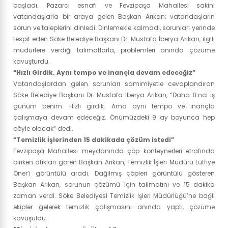
başladı. Pazarcı esnafı ve Fevzipaşa Mahallesi sakini
vatandaşlarla bir araya gelen Başkan Arıkan; vatandaşların
sorun ve taleplerini dinledi. Dinlemekle kalmadı, sorunları yerinde
tespit eden Söke Belediye Başkanı Dr. Mustafa İberya Arıkan, ilgili
müdürlere verdiği talimatlarla, problemleri anında çözüme
kavuşturdu.
“Hızlı Girdik. Aynı tempo ve inançla devam edeceğiz”
Vatandaşlardan gelen sorunları samimiyetle cevaplandıran
Söke Belediye Başkanı Dr. Mustafa İberya Arıkan, “Daha 8.nci iş
günüm benim. Hızlı girdik. Ama aynı tempo ve inançla
çalışmaya devam edeceğiz. Önümüzdeki 9 ay boyunca hep
böyle olacak” dedi.
“Temizlik İşlerinden 15 dakikada çözüm istedi”
Fevzipaşa Mahallesi meydanında çöp konteynerleri etrafında
biriken atıkları gören Başkan Arıkan, Temizlik İşleri Müdürü Lütfiye
Öner’i görüntülü aradı. Dağılmış çöpleri görüntülü gösteren
Başkan Arıkan, sorunun çözümü için talimatını ve 15 dakika
zaman verdi. Söke Belediyesi Temizlik İşleri Müdürlüğü’ne bağlı
ekipler gelerek temizlik çalışmasını anında yaptı, çözüme
kavuşuldu.