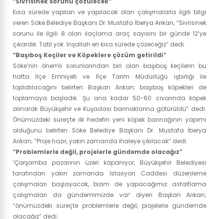
“Sivrisinek sorunu çözülecek”
Kısa sürede yapılan ve yapılacak olan çalışmalarla ilgili bilgi
veren Söke Belediye Başkanı Dr. Mustafa İberya Arıkan, “Sivrisinek
sorunu ile ilgili 8 olan ilaçlama araç sayısını bir günde 12’ye
çıkardık. Tatil yok. İnşallah en kısa sürede çözeceğiz” dedi.
“Başıboş Keçiler ve Köpeklere çözüm getirildi”
Söke’nin önemli sorunlarından biri olan başıboş keçilerin bu
hafta İlçe Emniyeti ve İlçe Tarım Müdürlüğü işbirliği ile
toplatılacağını belirten Başkan Arıkan; başıboş köpekleri de
toplamaya başladık. Şu ana kadar 50-60 civarında köpek
alınarak Büyükşehir ve Kuşadası barınaklarına götürüldü” dedi.
Önümüzdeki süreçte ilk hedefin yeni köpek barınağının yapımı
olduğunu belirten Söke Belediye Başkanı Dr. Mustafa İberya
Arıkan; “Proje hazır, yakın zamanda ihaleye çıkılacak” dedi.
“Problemlerle değil, projelerle gündemde olacağız”
‘Çarşamba pazarının üzeri kapanıyor, Büyükşehir Belediyesi
tarafından yakın zamanda İstasyon Caddesi düzenleme
çalışmaları başlayacak, bizim de yapacağımız asfaltlama
çalışmaları da gündemimizde var’ diyen Başkan Arıkan;
“önümüzdeki süreçte problemlerle değil, projelerle gündemde
olacağız” dedi.