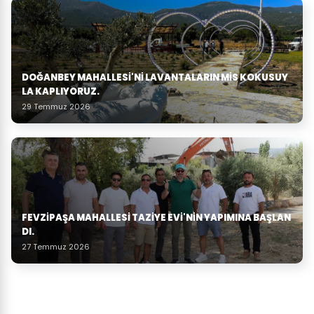
DOĞANBEY MAHALLESI'NI LAVANTALARIN MIS KOKUSUY
LA KAPLIYORUZ.
29 Temmuz 2026
FEVZIPAŞA MAHALLESI TAZIYE EVI'NIN YAPIMINA BAŞLAN
DI.
27 Temmuz 2026