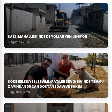
SAZLI MAHALLESİ’NDE DE YOLLAR YENİLENİYOR
6 Ağustos 2026
SÖKE BELEDIYESI SEVIMLI PATILER SEVGI EVI’NDE TEMMU
Z AYINDA 500 CAN DOSTA TEDAVI VE BAKIM
5 Ağustos 2026