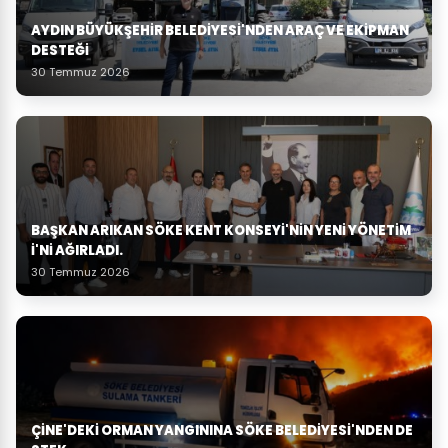
AYDIN BÜYÜKŞEHIR BELEDIYESI'NDEN ARAÇ VE EKIPMAN
DESTEĞI
30 Temmuz 2026
BAŞKAN ARIKAN SÖKE KENT KONSEYI'NIN YENI YÖNETIM
I'NI AĞIRLADI.
30 Temmuz 2026
ÇINE'DEKI ORMAN YANGININA SÖKE BELEDIYESI'NDEN DE