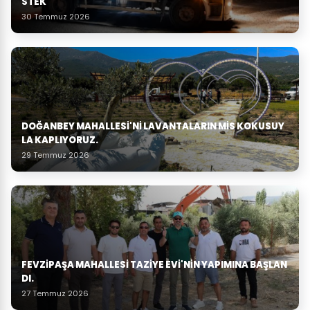
STEK
30 Temmuz 2026
DOĞANBEY MAHALLESI'NI LAVANTALARIN MIS KOKUSUY
LA KAPLIYORUZ.
29 Temmuz 2026
FEVZIPAŞA MAHALLESI TAZIYE EVI'NIN YAPIMINA BAŞLAN
DI.
27 Temmuz 2026