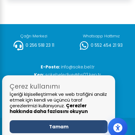
Çağrı Merkezi
Whatsapp Hattımız
0 256 518 23 11
0 552 454 21 93
E-Posta:
info@soke.bel.tr
Kep:
sokebelediye@hs03.kep.tr
Faks:
0 256 518 20 93
Çerez kullanımı
İçeriği kişiselleştirmek ve web trafiğini analiz
etmek için kendi ve üçüncü taraf
çerezlerimizi kullanıyoruz.
Çerezler
hakkında daha fazlasını okuyun
Tamam
© 2026 Tüm Hakları Saklıdır
Söke Belediyesi