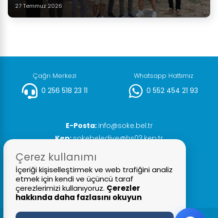
27 Temmuz 2026
Çağrı Merkezi
Whatsapp Hattımız
0 256 518 23 11
0 552 454 21 93
E-Posta:
info@soke.bel.tr
Kep:
sokebelediye@hs03.kep.tr
Faks:
0 256 518 20 93
Çerez kullanımı
İçeriği kişiselleştirmek ve web trafiğini analiz
etmek için kendi ve üçüncü taraf
çerezlerimizi kullanıyoruz.
Çerezler
hakkında daha fazlasını okuyun