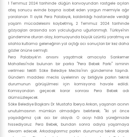
1 Temmuz 2024 tarihinde düğün konvoyundan rastgele açılan
ateş sonucu evinde başına isabet eden yorgun mermiyle ağır
yaralanan 11 aylık Pera Palabıyık, kaldırıldığı hastanede verdiği
yaşam mücadelesini kaybetmiş, 2 Temmuz 2024 tarihinde
gözyaşları arasında son yolculuğuna uğurlanmıştı. Türkiye'nin
gündemine oturan olay, kamuoyunda büyük üzüntü yaratmış ve
silahla kutlama geleneğinin yol açtığı acı sonuçları bir kez daha
gözler önüne sermişti.
Pera Palabıyık’ın anısını yaşatmak amacıyla Sarıkemer
Mahallesi'nde bulunan bir parka "Pera Bebek Parkı" isminin
verilmesi teklifi Söke Belediye Meclisi'nin gündemine taşındı.
Gündem maddesi meclis üyelerinin oy birliğiyle parkın teknik
durumunun görüşülmesi için komisyona havale edildi.
Komisyondan geçecek karar sonrası Pera Bebek adı
ölümsüzleşecek.
Söke Belediye Başkanı Dr. Mustafa İberya Arıkan, yaşanan acının
unutulmasının mümkün olmadığını belirterek; "İki yıl önce
yaşadığımız çok acı bir olaydı. O acıyı hâlâ yüreğimizde
hissediyoruz. Pera Bebek, bundan sonra adıyla yaşamaya
devam edecek. Arkadaşlarımız parkın durumuna teknik olarak