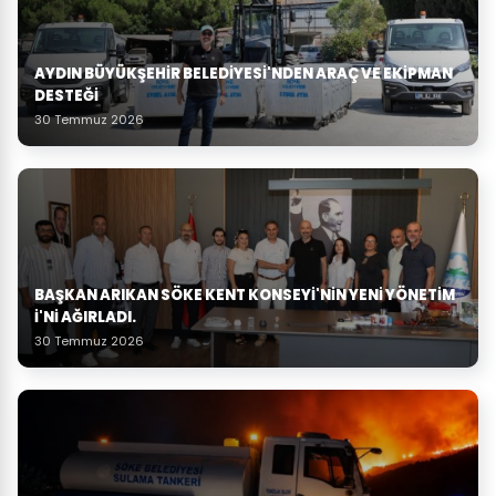
AYDIN BÜYÜKŞEHIR BELEDIYESI'NDEN ARAÇ VE EKIPMAN
DESTEĞI
30 Temmuz 2026
BAŞKAN ARIKAN SÖKE KENT KONSEYI'NIN YENI YÖNETIM
I'NI AĞIRLADI.
30 Temmuz 2026