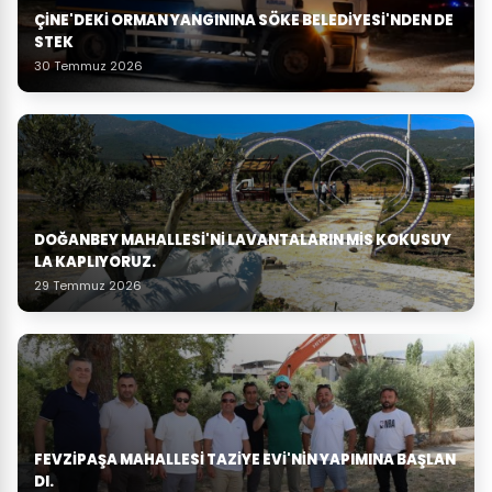
ÇINE'DEKI ORMAN YANGININA SÖKE BELEDIYESI'NDEN DE
STEK
30 Temmuz 2026
DOĞANBEY MAHALLESI'NI LAVANTALARIN MIS KOKUSUY
LA KAPLIYORUZ.
29 Temmuz 2026
FEVZIPAŞA MAHALLESI TAZIYE EVI'NIN YAPIMINA BAŞLAN
DI.