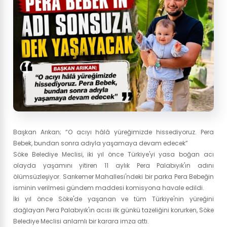
Başkan Arıkan; “O acıyı hâlâ yüreğimizde hissediyoruz. Pera
Bebek, bundan sonra adıyla yaşamaya devam edecek”
Söke Belediye Meclisi, iki yıl önce Türkiye'yi yasa boğan acı
olayda yaşamını yitiren 11 aylık Pera Palabıyık'ın adını
ölümsüzleşiyor. Sarıkemer Mahallesi'ndeki bir parka Pera Bebeğin
isminin verilmesi gündem maddesi komisyona havale edildi.
İki yıl önce Söke'de yaşanan ve tüm Türkiye'nin yüreğini
dağlayan Pera Palabıyık'ın acısı ilk günkü tazeliğini korurken, Söke
Belediye Meclisi anlamlı bir karara imza attı.