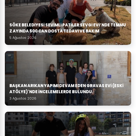
SÖKE BELEDIYESI SEVIMLI PATILER SEVGI EVI’NDE TEMMU
Z AYINDA 500 CAN DOSTA TEDAVI VE BAKIM
5 Ağustos 2026
BAŞKAN ARIKAN YAPIMI DEVAM EDEN GRAVAS EVI (ESKI
ATÖLYE)'NDE İNCELEMELERDE BULUNDU.
3 Ağustos 2026