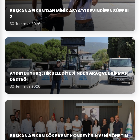
BAŞKAN ARIKAN'DAN MINIK ASYA'YI SEVINDIREN SÜRPRI
Z
30 Temmuz 2026
AYDIN BÜYÜKŞEHIR BELEDIYESI'NDEN ARAÇ VE EKIPMAN
DESTEĞI
30 Temmuz 2026
BAŞKAN ARIKAN SÖKE KENT KONSEYI'NIN YENI YÖNETIM