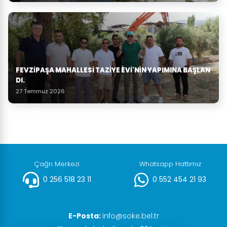
FEVZIPAŞA MAHALLESI TAZIYE EVI'NIN YAPIMINA BAŞLAN
DI.
27 Temmuz 2026
Çağrı Merkezi
Whatsapp Hattımız
0 256 518 23 11
0 552 454 21 93
E-Posta:
info@soke.bel.tr