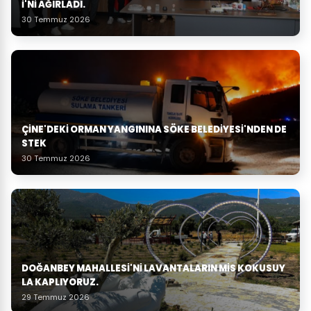
I'NI AĞIRLADI.
30 Temmuz 2026
ÇINE'DEKI ORMAN YANGININA SÖKE BELEDIYESI'NDEN DE
STEK
30 Temmuz 2026
DOĞANBEY MAHALLESI'NI LAVANTALARIN MIS KOKUSUY
LA KAPLIYORUZ.
29 Temmuz 2026