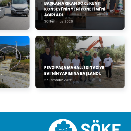
BAŞKAN ARIKAN SÖKE KENT
E
KONSEYI'NIN YENI YÖNETIMI'NI
AĞIRLADI.
30 Temmuz 2026
FEVZIPAŞA MAHALLESI TAZIYE
.
EVI'NIN YAPIMINA BAŞLANDI.
27 Temmuz 2026