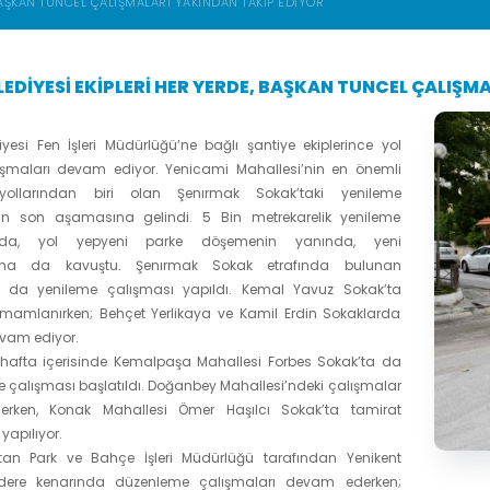
 BAŞKAN TUNCEL ÇALIŞMALARI YAKINDAN TAKİP EDİYOR
LEDİYESİ EKİPLERİ HER YERDE, BAŞKAN TUNCEL ÇALIŞM
yesi Fen İşleri Müdürlüğü’ne bağlı şantiye ekiplerince yol
şmaları devam ediyor. Yenicami Mahallesi’nin en önemli
f yollarından biri olan Şenırmak Sokak’taki yenileme
ın son aşamasına gelindi. 5 Bin metrekarelik yenileme
ında, yol yepyeni parke döşemenin yanında, yeni
arına da kavuştu. Şenırmak Sokak etrafında bulunan
 da yenileme çalışması yapıldı. Kemal Yavuz Sokak’ta
mamlanırken; Behçet Yerlikaya ve Kamil Erdin Sokaklarda
vam ediyor.
 hafta içerisinde Kemalpaşa Mahallesi Forbes Sokak’ta da
e çalışması başlatıldı. Doğanbey Mahallesi’ndeki çalışmalar
rken, Konak Mahallesi Ömer Haşılcı Sokak’ta tamirat
yapılıyor.
ftan Park ve Bahçe İşleri Müdürlüğü tarafından Yenikent
 dere kenarında düzenleme çalışmaları devam ederken;