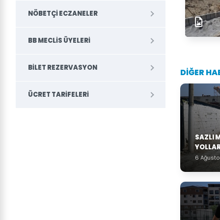
NÖBETÇI ECZANELER
BB MECLIS ÜYELERI
BILET REZERVASYON
DİĞER HA
ÜCRET TARIFELERI
SAZLI 
YOLLAR
6 Ağust