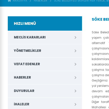
ANASAYFA
HABERLER
SÖKE BELEDİYESİ EKİPLERİ HER YERDE,
SÖKE BE
HIZLI MENÜ
Söke Beledi
MECLIS KARARLARI
yapım çalı
alternati
çalışmasın
YÖNETMELIKLER
çalışmas
kaldırıml
VEFAT EDENLER
sokaklarda
çalışma ta
çalışma de
HABERLER
Geçtiğimiz
yol yenilem
DUYURULAR
devam ede
çalışmaları 
Diğer tara
İHALELER
Mahallesi