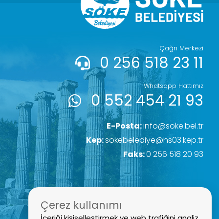
Çağrı Merkezi
0 256 518 23 11
Whatsapp Hattımız
0 552 454 21 93
E-Posta:
info@soke.bel.tr
Kep:
sokebelediye@hs03.kep.tr
Faks:
0 256 518 20 93
Çerez kullanımı
İçeriği kişiselleştirmek ve web trafiğini analiz