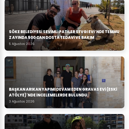
SÖKE BELEDIYESI SEVIMLI PATILER SEVGI EVI’NDE TEMMU
Z AYINDA 500 CAN DOSTA TEDAVI VE BAKIM
5 Ağustos 2026
BAŞKAN ARIKAN YAPIMI DEVAM EDEN GRAVAS EVI (ESKI
ATÖLYE)'NDE İNCELEMELERDE BULUNDU.
3 Ağustos 2026