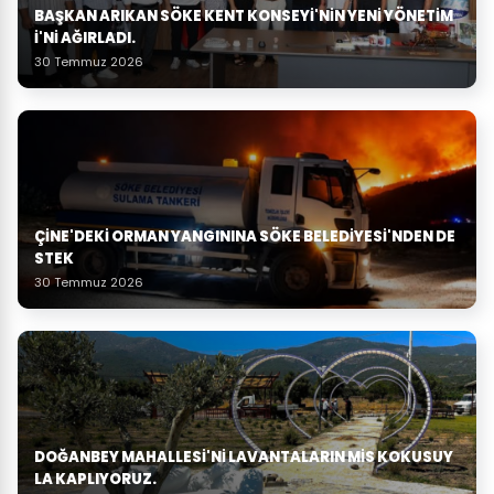
BAŞKAN ARIKAN SÖKE KENT KONSEYI'NIN YENI YÖNETIM
I'NI AĞIRLADI.
30 Temmuz 2026
ÇINE'DEKI ORMAN YANGININA SÖKE BELEDIYESI'NDEN DE
STEK
30 Temmuz 2026
DOĞANBEY MAHALLESI'NI LAVANTALARIN MIS KOKUSUY
LA KAPLIYORUZ.