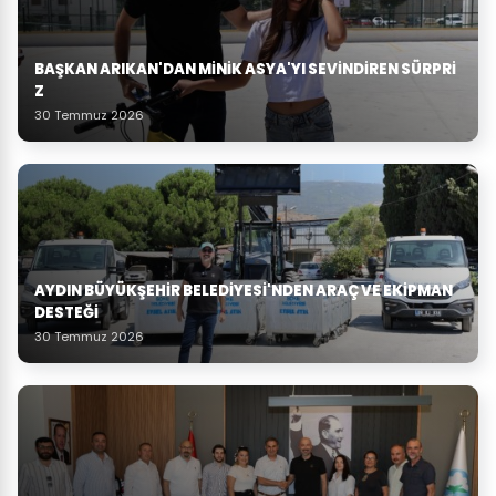
BAŞKAN ARIKAN'DAN MINIK ASYA'YI SEVINDIREN SÜRPRI
Z
30 Temmuz 2026
AYDIN BÜYÜKŞEHIR BELEDIYESI'NDEN ARAÇ VE EKIPMAN
DESTEĞI
30 Temmuz 2026