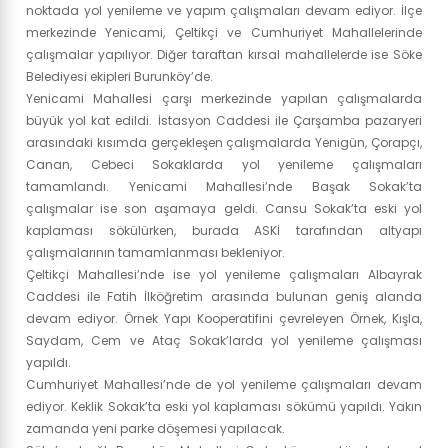
noktada yol yenileme ve yapım çalışmaları devam ediyor. İlçe
merkezinde Yenicami, Çeltikçi ve Cumhuriyet Mahallelerinde
çalışmalar yapılıyor. Diğer taraftan kırsal mahallelerde ise Söke
Belediyesi ekipleri Burunköy’de.
Yenicami Mahallesi çarşı merkezinde yapılan çalışmalarda
büyük yol kat edildi. İstasyon Caddesi ile Çarşamba pazaryeri
arasındaki kısımda gerçekleşen çalışmalarda Yenigün, Çorapçı,
Canan, Cebeci Sokaklarda yol yenileme çalışmaları
tamamlandı. Yenicami Mahallesi’nde Başak Sokak’ta
çalışmalar ise son aşamaya geldi. Cansu Sokak’ta eski yol
kaplaması sökülürken, burada ASKİ tarafından altyapı
çalışmalarının tamamlanması bekleniyor.
Çeltikçi Mahallesi’nde ise yol yenileme çalışmaları Albayrak
Caddesi ile Fatih İlköğretim arasında bulunan geniş alanda
devam ediyor. Örnek Yapı Kooperatifini çevreleyen Örnek, Kışla,
Saydam, Cem ve Ataç Sokak’larda yol yenileme çalışması
yapıldı.
Cumhuriyet Mahallesi’nde de yol yenileme çalışmaları devam
ediyor. Keklik Sokak’ta eski yol kaplaması sökümü yapıldı. Yakın
zamanda yeni parke döşemesi yapılacak.