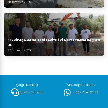
29 Temmuz 2026
FEVZIPAŞA MAHALLESI TAZIYE EVI'NIN YAPIMINA BAŞLAN
DI.
27 Temmuz 2026
Çağrı Merkezi
Whatsapp Hattımız
0 256 518 23 11
0 552 454 21 93