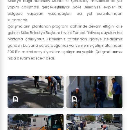
Söke’ye bağlı Burunköy Mahallesi Çerkezköy mevkiinde de yol
yapım çalışması gerçekleştiriliyor. Söke Belediyesi ekipleri bu
bölgede yaşayan vatandaşları da yol sorunlarından
kurtaracak.
Çalışmaların planlanan program dahilinde devam ettiğini dile
getiren Söke Belediye Başkanı Levent Tuncel; “İhtiyaç duyulan her
noktada çalışıyoruz. Ekiplerimiz tarafından göreve geldiğimiz
günden bu yana sürdürdüğümüz yol yenileme çalışmalarından
300 Bin metrekare yol yenileme çalışması yaptık. Çalışmalarımız
hızla devam edecek” dedi.