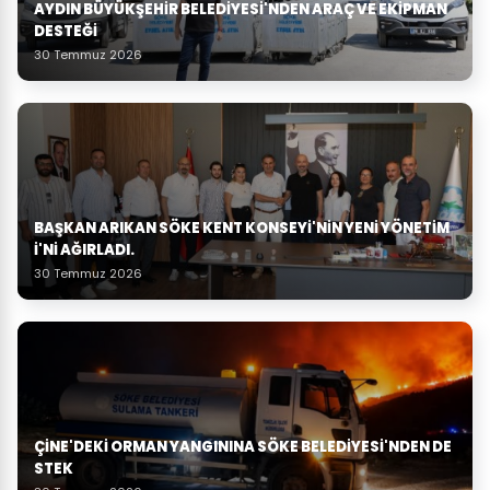
AYDIN BÜYÜKŞEHIR BELEDIYESI'NDEN ARAÇ VE EKIPMAN
DESTEĞI
30 Temmuz 2026
BAŞKAN ARIKAN SÖKE KENT KONSEYI'NIN YENI YÖNETIM
I'NI AĞIRLADI.
30 Temmuz 2026
ÇINE'DEKI ORMAN YANGININA SÖKE BELEDIYESI'NDEN DE
STEK