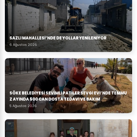
SAZLI MAHALLESİ’NDE DE YOLLAR YENİLENİYOR
6 Ağustos 2026
SÖKE BELEDIYESI SEVIMLI PATILER SEVGI EVI’NDE TEMMU
Z AYINDA 500 CAN DOSTA TEDAVI VE BAKIM
5 Ağustos 2026