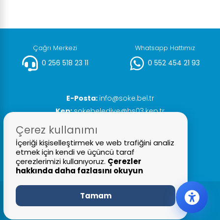
Çağrı Merkezi
Whatsapp Hattımız
0 256 518 23 11
0 552 454 21 93
E-Posta:
info@soke.bel.tr
Kep:
sokebelediye@hs03.kep.tr
Faks:
0 256 518 20 93
Çerez kullanımı
İçeriği kişiselleştirmek ve web trafiğini analiz
etmek için kendi ve üçüncü taraf
çerezlerimizi kullanıyoruz.
Çerezler
hakkında daha fazlasını okuyun
Tamam
© 2026 Tüm Hakları Saklıdır
Söke Belediyesi