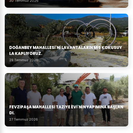
30 Temmuz 2026
DOĞANBEY MAHALLESI'NI LAVANTALARIN MIS KOKUSUY
LA KAPLIYORUZ.
29 Temmuz 2026
FEVZIPAŞA MAHALLESI TAZIYE EVI'NIN YAPIMINA BAŞLAN
DI.
27 Temmuz 2026