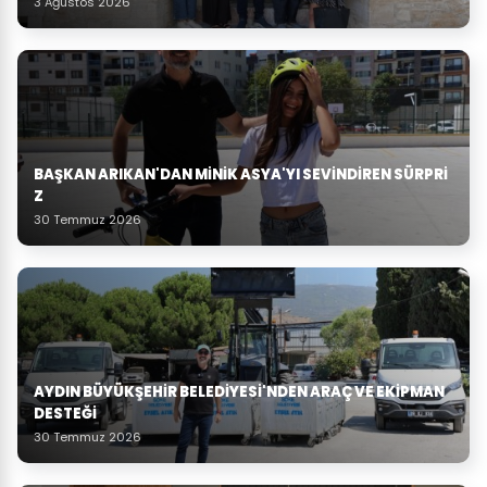
3 Ağustos 2026
BAŞKAN ARIKAN'DAN MINIK ASYA'YI SEVINDIREN SÜRPRI
Z
30 Temmuz 2026
AYDIN BÜYÜKŞEHIR BELEDIYESI'NDEN ARAÇ VE EKIPMAN
DESTEĞI
30 Temmuz 2026