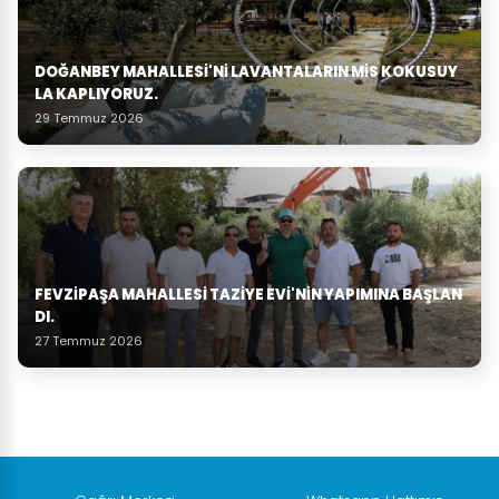
DOĞANBEY MAHALLESI'NI LAVANTALARIN MIS KOKUSUY
LA KAPLIYORUZ.
29 Temmuz 2026
FEVZIPAŞA MAHALLESI TAZIYE EVI'NIN YAPIMINA BAŞLAN
DI.
27 Temmuz 2026