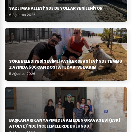
SAZLI MAHALLESİ’NDE DE YOLLAR YENİLENİYOR
6 Ağustos 2026
SÖKE BELEDIYESI SEVIMLI PATILER SEVGI EVI’NDE TEMMU
Z AYINDA 500 CAN DOSTA TEDAVI VE BAKIM
5 Ağustos 2026
BAŞKAN ARIKAN YAPIMI DEVAM EDEN GRAVAS EVI (ESKI
ATÖLYE)'NDE İNCELEMELERDE BULUNDU.