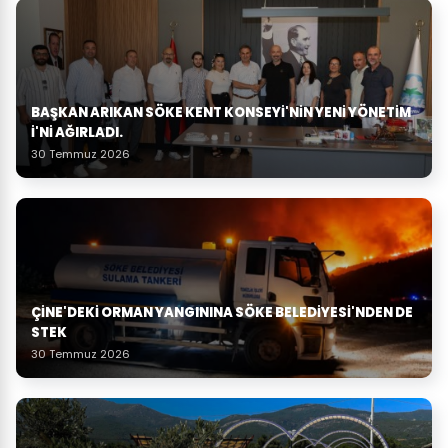
BAŞKAN ARIKAN SÖKE KENT KONSEYI'NIN YENI YÖNETIM
I'NI AĞIRLADI.
30 Temmuz 2026
ÇINE'DEKI ORMAN YANGININA SÖKE BELEDIYESI'NDEN DE
STEK
30 Temmuz 2026