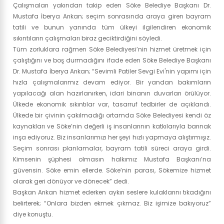
Çalışmaları yakından takip eden Söke Belediye Başkanı Dr.
Mustafa İberya Arıkan; seçim sonrasında araya giren bayram
tatili ve bunun yanında tüm ülkeyi ilgilendiren ekonomik
sıkıntıların çalışmaları biraz geciktirdiğini söyledi.
Tüm zorluklara rağmen Söke Belediyesi’nin hizmet üretmek için
çalıştığını ve boş durmadığını ifade eden Söke Belediye Başkanı
Dr. Mustafa İberya Arıkan; “Sevimli Patiler Sevgi Evi'nin yapımı için
hızla çalışmalarımız devam ediyor. Bir yandan bakımların
yapılacağı alan hazırlanırken, idari binanın duvarları örülüyor.
Ülkede ekonomik sıkıntılar var, tasarruf tedbirler de açıklandı.
Ülkede bir çivinin çakılmadığı ortamda Söke Belediyesi kendi öz
kaynakları ve Söke’nin değerli iş insanlarının katkılarıyla barınak
inşa ediyoruz. Biz insanlarımızı her şeyi hızlı yapmaya alıştırmışız.
Seçim sonrası planlamalar, bayram tatili süreci araya girdi.
Kimsenin şüphesi olmasın halkımız Mustafa Başkanı’na
güvensin. Söke emin ellerde. Söke’nin parası, Sökemize hizmet
olarak geri dönüyor ve dönecek” dedi.
Başkan Arıkan hizmet ederken aykırı seslere kulaklarını tıkadığını
belirterek; “Onlara bizden ekmek çıkmaz. Biz işimize bakıyoruz”
diye konuştu.