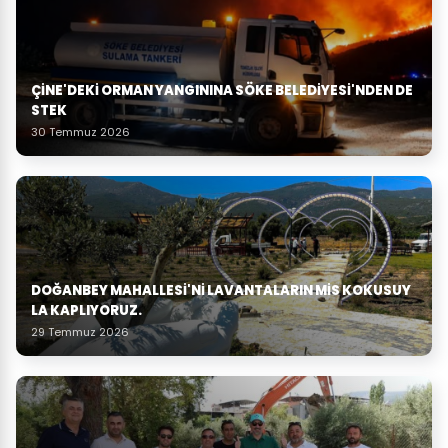
ÇINE'DEKI ORMAN YANGININA SÖKE BELEDIYESI'NDEN DE
STEK
30 Temmuz 2026
DOĞANBEY MAHALLESI'NI LAVANTALARIN MIS KOKUSUY
LA KAPLIYORUZ.
29 Temmuz 2026