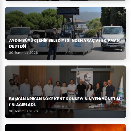
AYDIN BÜYÜKŞEHIR BELEDIYESI'NDEN ARAÇ VE EKIPMAN
DESTEĞI
30 Temmuz 2026
BAŞKAN ARIKAN SÖKE KENT KONSEYI'NIN YENI YÖNETIM
I'NI AĞIRLADI.
30 Temmuz 2026