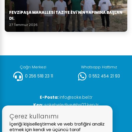
FEVZIPAŞA MAHALLESI TAZIYE EVI'NIN YAPIMINA BAŞLAN
DI.
27 Temmuz 2026
Çağrı Merkezi
Whatsapp Hattımız
0 256 518 23 11
0 552 454 21 93
E-Posta:
info@soke.bel.tr
Kep:
sokebelediye@hs03.kep.tr
Faks:
0 256 518 20 93
Çerez kullanımı
İçeriği kişiselleştirmek ve web trafiğini analiz
etmek için kendi ve üçüncü taraf