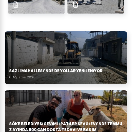
SAZLI MAHALLESİ’NDE DE YOLLAR YENİLENİYOR
6 Ağustos 2026
SÖKE BELEDIYESI SEVIMLI PATILER SEVGI EVI’NDE TEMMU
Z AYINDA 500 CAN DOSTA TEDAVI VE BAKIM