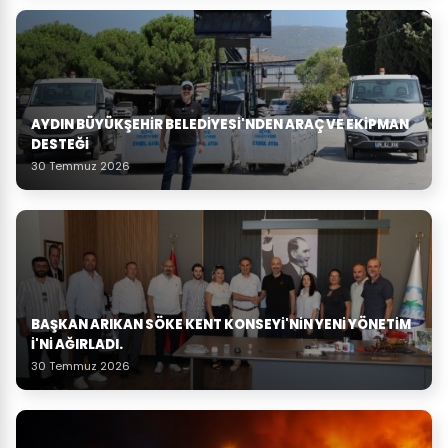
AYDIN BÜYÜKŞEHIR BELEDIYESI'NDEN ARAÇ VE EKIPMAN
DESTEĞI
30 Temmuz 2026
BAŞKAN ARIKAN SÖKE KENT KONSEYI'NIN YENI YÖNETIM
I'NI AĞIRLADI.
30 Temmuz 2026