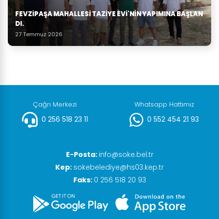
FEVZIPAŞA MAHALLESI TAZIYE EVI'NIN YAPIMINA BAŞLAN
DI.
27 Temmuz 2026
Çağrı Merkezi
Whatsapp Hattımız
0 256 518 23 11
0 552 454 21 93
E-Posta:
info@soke.bel.tr
Kep:
sokebelediye@hs03.kep.tr
Faks:
0 256 518 20 93