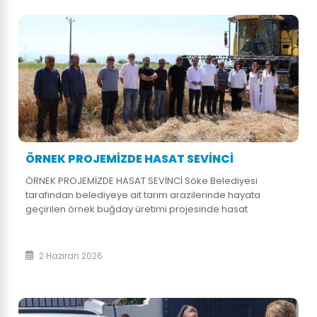
ÖRNEK PROJEMİZDE HASAT SEVİNCİ
ÖRNEK PROJEMİZDE HASAT SEVİNCİ Söke Belediyesi
tarafından belediyeye ait tarım arazilerinde hayata
geçirilen örnek buğday üretimi projesinde hasat
gerçekleştirildi. Sosyal belediyecilik anlayışımızla
Cumhuriyet, Gölbent ve Yeniköy mahallelerimizde 100
dönüm alanda gerçekleştirdiğimiz tarımsal üretimi bir
2 Haziran 2026
araya getiren proje kapsamında elde edilen buğdaylar,
işlenerek una dönüştürülecek ve ihtiyaç sahibi
vatandaşlara ulaştırılacak. Gerçekleştirilen hasadı
yerinde takip eden Söke Belediye Başkan Yardımcılarımız