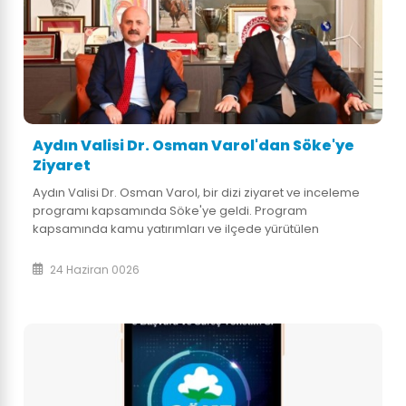
Aydın Valisi Dr. Osman Varol'dan Söke'ye
Ziyaret
Aydın Valisi Dr. Osman Varol, bir dizi ziyaret ve inceleme
programı kapsamında Söke'ye geldi. Program
kapsamında kamu yatırımları ve ilçede yürütülen
çalışmalar masaya yatırılırken; ilk ziyaret Söke
Kaymakamlığı’na oldu. Vali Dr. Osman Varol,
24 Haziran 0026
kaymakamlık binası önünde; Söke Kaymakamı Ali Akça,
Söke Garnizon Komutanı Topçu Albay Ozan Yılmaz, Söke
Belediye Başkanı Dr. Mustafa İberya Arıkan, Söke Ticaret
Odası Meclis Başkanı Veysel Kara ve Yönetim kurulu
Başkanı Metin Sakalar başta olmak üzere kurum amirleri
tarafından karşıladı. Kaymakamlık makamında
gerçekleşen sohbetin ardından gerçekleştirilen