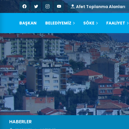
Afet Toplanma Alanları
BAŞKAN
BELEDİYEMİZ
SÖKE
FAALİYET
HABERLER