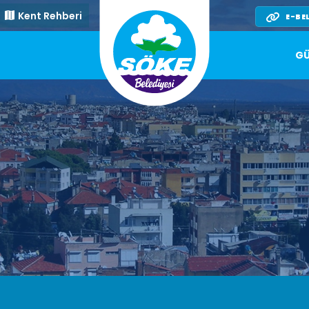
Kent Rehberi
E-BE
GÜ