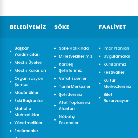
bulunan ç
toplandı.
Yardımcıl
İberya Ar
BELEDİYEMİZ
SÖKE
FAALİYET
Yüksel’in 
Hatice K
Cantürk,
belediye 
Başkan
Söke Hakkında
İmar Planları
personeli
Yardımcıları
Milletvekillerimiz
Uygulamalar
dikkat çe
Meclis Üyeleri
Mahallesi
Kardeş
Kurslarımız
kadın ba
Meclis Kararları
Şehirlerimiz
Festivaller
çanta gib
Organizasyon
Vefat Edenler
Kültür
meydanın
Şeması
Tarihi Merkezler
Merkezlerimiz
dinletisi
Müdürlükler
serasında
Şehitlerimiz
Bilet
mevsimlik
Eski Başkanlar
Rezervasyon
Afet Toplanma
Hizmet A
Mahalle
Alanları
ikramının 
Muhtarlıkları
Nöbetçi
önünde öğ
Yönetmelikler
Eczaneler
birlikte ç
Encümenler
hatıra fot
Söke Bel