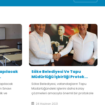
yapılacak
Söke Belediyesi Ve Tapu
.
Müdürlüğü İşbirliği Protok...
yapılacak
Söke Belediyesi, vatandaşların Tapu
ı Sınavı
Müdürlüğündeki işlerini daha kolay
ik ve
çözmeleri amacıyla önemli bir protokole
ı. Covid-19
imza attı. Belediye ile Tapu Müdürlüğü
edbirleri
arasındaki işlem yoğunluğun azaltılması,
24 Haziran 2021