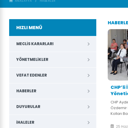
ANASAYFA
HABERLER
HABERL
HIZLI MENÜ
MECLIS KARARLARI
YÖNETMELIKLER
VEFAT EDENLER
CHP’li 
HABERLER
Yöneti
CHP Aydın
DUYURULAR
Özdemir 
Kolları Ba
Yöneticil
İHALELER
Belediye 
25 Haz