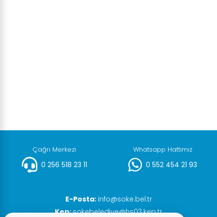
Çağrı Merkezi
Whatsapp Hattımız
0 256 518 23 11
0 552 454 21 93
E-Posta:
info@soke.bel.tr
Kep:
sokebelediye@hs03.kep.tr