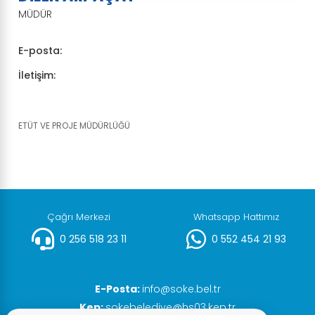
MÜDÜR
E-posta:
İletişim:
ETÜT VE PROJE MÜDÜRLÜĞÜ
Çağrı Merkezi
Whatsapp Hattımız
0 256 518 23 11
0 552 454 21 93
E-Posta:
info@soke.bel.tr
Kep:
sokebelediye@hs03.kep.tr