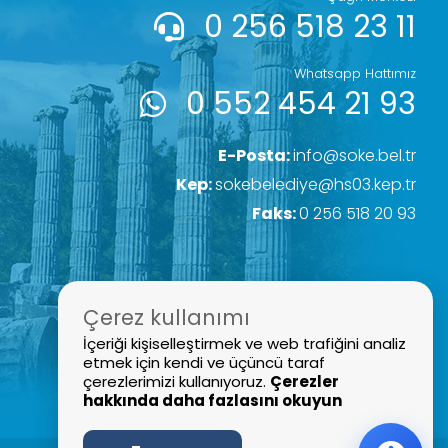
0 256 518 23 11
Whatsapp Hattımız
0 552 454 21 93
E-Posta:
info@soke.bel.tr
Kep:
sokebelediye@hs03.kep.tr
Faks:
0 256 518 20 93
Çerez kullanımı
İçeriği kişiselleştirmek ve web trafiğini analiz
etmek için kendi ve üçüncü taraf
çerezlerimizi kullanıyoruz.
Çerezler
hakkında daha fazlasını okuyun