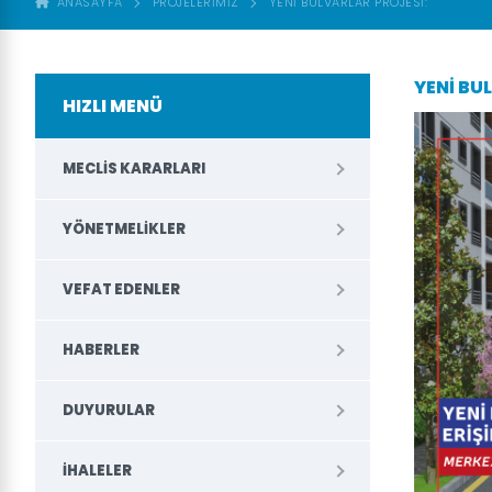
ANASAYFA
PROJELERIMIZ
YENI BULVARLAR PROJESI:
YENI BU
HIZLI MENÜ
MECLIS KARARLARI
YÖNETMELIKLER
VEFAT EDENLER
HABERLER
DUYURULAR
İHALELER