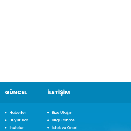
GÜNCEL
İLETİŞİM
Haberler
Bize Ulaşın
Duyurular
Bilgi Edinme
İhaleler
İstek ve Öneri