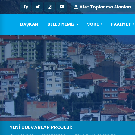
Afet Toplanma Alanları
BAŞKAN
BELEDİYEMİZ
SÖKE
FAALİYET
YENI BULVARLAR PROJESI: