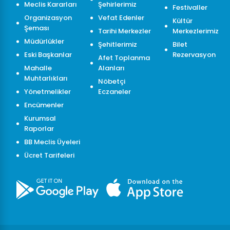
Meclis Kararları
Şehirlerimiz
Festivaller
Organizasyon
Vefat Edenler
Kültür
Şeması
Tarihi Merkezler
Merkezlerimiz
Müdürlükler
Şehitlerimiz
Bilet
Eski Başkanlar
Rezervasyon
Afet Toplanma
Mahalle
Alanları
Muhtarlıkları
Nöbetçi
Yönetmelikler
Eczaneler
Encümenler
Kurumsal
Raporlar
BB Meclis Üyeleri
Ücret Tarifeleri