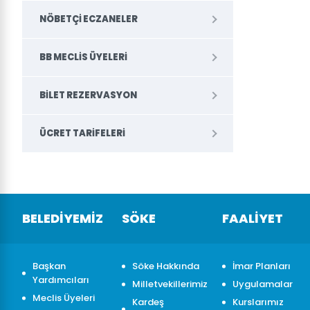
NÖBETÇI ECZANELER
BB MECLIS ÜYELERI
BILET REZERVASYON
ÜCRET TARIFELERI
BELEDİYEMİZ
SÖKE
FAALİYET
Başkan
Söke Hakkında
İmar Planları
Yardımcıları
Milletvekillerimiz
Uygulamalar
Meclis Üyeleri
Kardeş
Kurslarımız