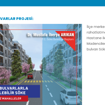
LVARLAR PROJESI:
İlçe merkez
rahatlatma
Hastane il
Madenciler
bulvarı Sö