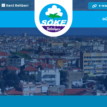
Kent Rehberi
E-BE
GÜ