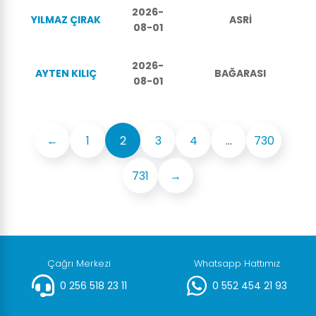
2026-
YILMAZ ÇIRAK
ASRİ
08-01
2026-
AYTEN KILIÇ
BAĞARASI
08-01
←
1
2
3
4
...
730
731
→
Çağrı Merkezi
Whatsapp Hattımız
0 256 518 23 11
0 552 454 21 93