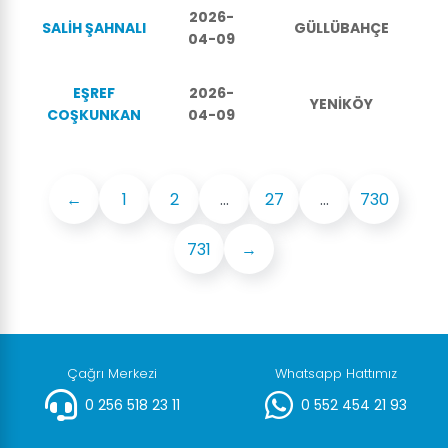
2026-
SALİH ŞAHNALI
GÜLLÜBAHÇE
04-09
EŞREF
2026-
YENİKÖY
COŞKUNKAN
04-09
←
1
2
...
27
...
730
731
→
Çağrı Merkezi
Whatsapp Hattımız
0 256 518 23 11
0 552 454 21 93