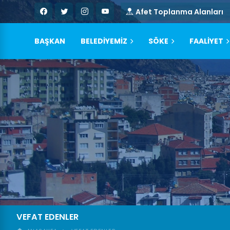
Afet Toplanma Alanları
BAŞKAN
BELEDİYEMİZ
SÖKE
FAALİYET
VEFAT EDENLER