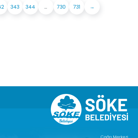
42
343
344
...
730
731
→
Çağrı Merkezi