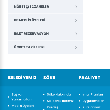
NÖBETÇI ECZANELER
BB MECLIS ÜYELERI
BILET REZERVASYON
ÜCRET TARIFELERI
BELEDİYEMİZ
SÖKE
FAALİYET
Başkan
Söke Hakkında
İmar Planları
Yardımcıları
Milletvekillerimiz
Uygulamalar
Meclis Üyeleri
Kardeş
Kurslarımız