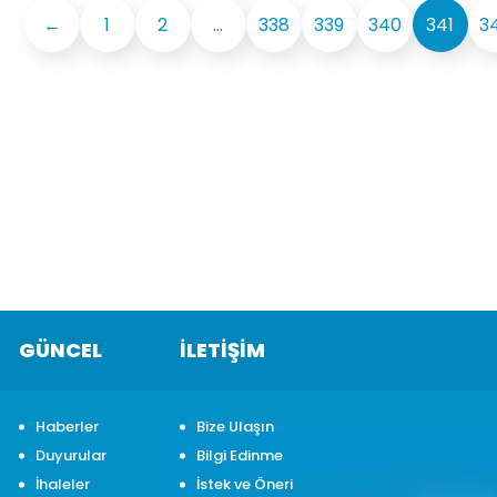
←
1
2
...
338
339
340
341
3
GÜNCEL
İLETİŞİM
Haberler
Bize Ulaşın
Duyurular
Bilgi Edinme
İhaleler
İstek ve Öneri