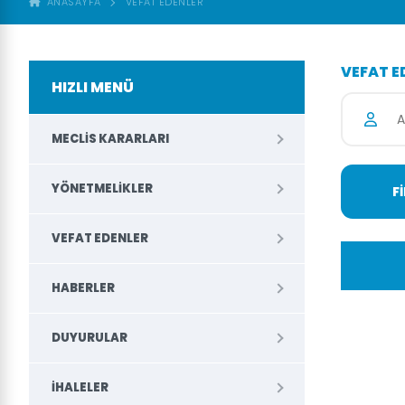
ANASAYFA
VEFAT EDENLER
VEFAT E
HIZLI MENÜ
MECLIS KARARLARI
YÖNETMELIKLER
VEFAT EDENLER
HABERLER
DUYURULAR
İHALELER