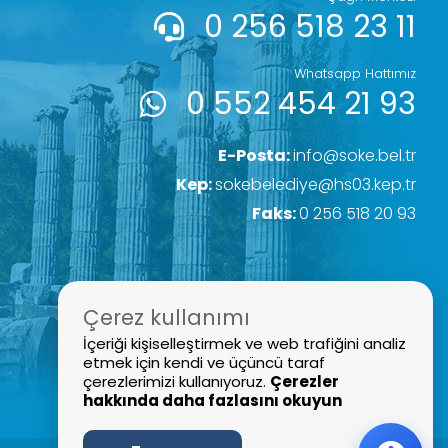
0 256 518 23 11
Whatsapp Hattımız
0 552 454 21 93
E-Posta:
info@soke.bel.tr
Kep:
sokebelediye@hs03.kep.tr
Faks:
0 256 518 20 93
Çerez kullanımı
İçeriği kişiselleştirmek ve web trafiğini analiz
etmek için kendi ve üçüncü taraf
çerezlerimizi kullanıyoruz.
Çerezler
hakkında daha fazlasını okuyun