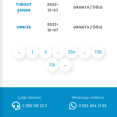
TURGUT
2022-
GRANTA / ÖĞLE
ŞAHAN
12-07
2022-
SIRRI ER
GRANTA / ÖĞLE
12-07
←
1
2
...
350
...
730
731
→
Çağrı Merkezi
Whatsapp Hattımız
0 256 518 23 11
0 552 454 21 93