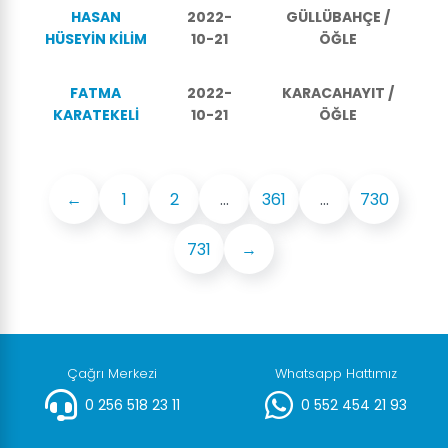
HASAN
2022-
GÜLLÜBAHÇE /
HÜSEYİN KİLİM
10-21
ÖĞLE
FATMA
2022-
KARACAHAYIT /
KARATEKELİ
10-21
ÖĞLE
←
1
2
...
361
...
730
731
→
Çağrı Merkezi
Whatsapp Hattımız
0 256 518 23 11
0 552 454 21 93