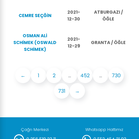
2021-
ATBURGAZI /
CEMRE SEÇĞİN
12-30
ÖĞLE
OSMAN ALİ
2021-
SCHİMEK (OSWALD
GRANTA / ÖĞLE
12-29
SCHİMEK)
←
1
2
...
452
...
730
731
→
Çağrı Merkezi
Whatsapp Hattımız