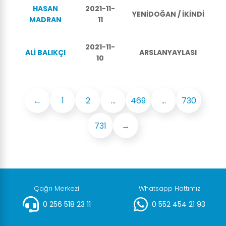
HASAN
2021-11-
YENİDOĞAN / İKİNDİ
MADRAN
11
2021-11-
ALİ BALIKÇI
ARSLANYAYLASI
10
←
1
2
...
469
...
730
731
→
Çağrı Merkezi
Whatsapp Hattımız
0 256 518 23 11
0 552 454 21 93