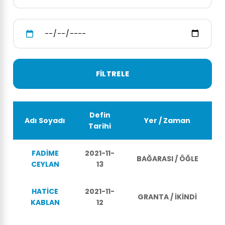
Defin
Adı Soyadı
Yer / Zaman
Tarihi
FADİME
2021-11-
BAĞARASI / ÖĞLE
CEYLAN
13
HATİCE
2021-11-
GRANTA / İKİNDİ
KABLAN
12