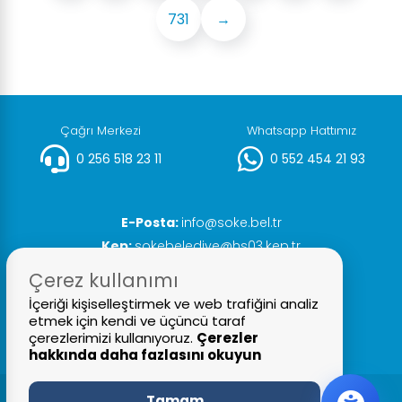
731
→
Çağrı Merkezi
Whatsapp Hattımız
0 256 518 23 11
0 552 454 21 93
E-Posta:
info@soke.bel.tr
Kep:
sokebelediye@hs03.kep.tr
Faks:
0 256 518 20 93
Çerez kullanımı
İçeriği kişiselleştirmek ve web trafiğini analiz
etmek için kendi ve üçüncü taraf
çerezlerimizi kullanıyoruz.
Çerezler
hakkında daha fazlasını okuyun
Tamam