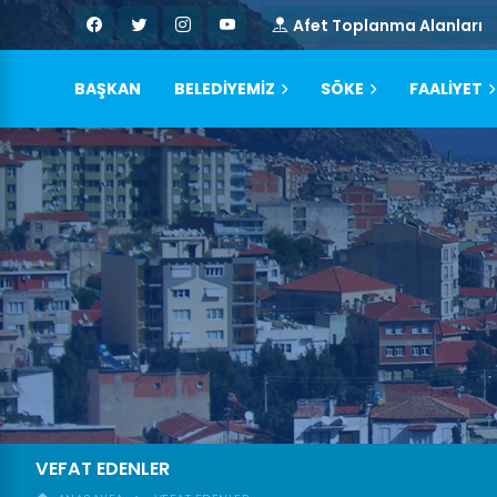
Afet Toplanma Alanları
BAŞKAN
BELEDİYEMİZ
SÖKE
FAALİYET
VEFAT EDENLER