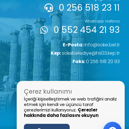
0 256 518 23 11
Whatsapp Hattımız
0 552 454 21 93
E-Posta:
info@soke.bel.tr
Kep:
sokebelediye@hs03.kep.tr
Faks:
0 256 518 20 93
Çerez kullanımı
İçeriği kişiselleştirmek ve web trafiğini analiz
etmek için kendi ve üçüncü taraf
çerezlerimizi kullanıyoruz.
Çerezler
hakkında daha fazlasını okuyun