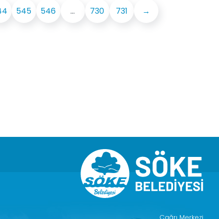
44
545
546
...
730
731
→
Çağrı Merkezi