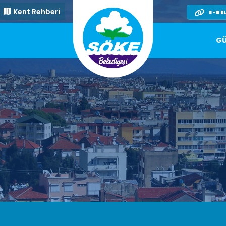
Kent Rehberi
E-BE
GÜ