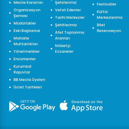
Meclis Kararları
Şehirlerimiz
Festivaller
Organizasyon
Vefat Edenler
Kültür
Şeması
Tarihi Merkezler
Merkezlerimiz
Müdürlükler
Şehitlerimiz
Bilet
Eski Başkanlar
Rezervasyon
Afet Toplanma
Mahalle
Alanları
Muhtarlıkları
Nöbetçi
Yönetmelikler
Eczaneler
Encümenler
Kurumsal
Raporlar
BB Meclis Üyeleri
Ücret Tarifeleri