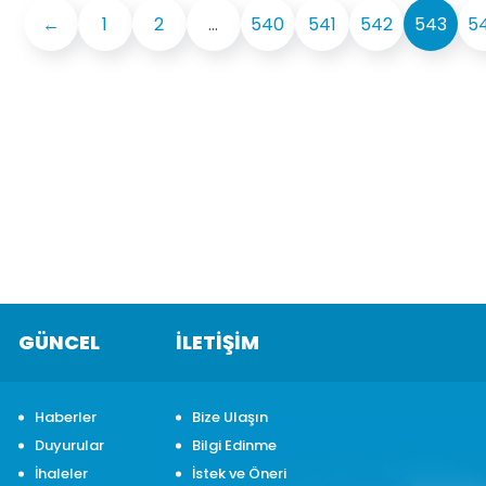
←
1
2
...
540
541
542
543
5
GÜNCEL
İLETİŞİM
Haberler
Bize Ulaşın
Duyurular
Bilgi Edinme
İhaleler
İstek ve Öneri