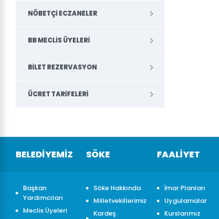
NÖBETÇI ECZANELER
BB MECLIS ÜYELERI
BILET REZERVASYON
ÜCRET TARIFELERI
BELEDİYEMİZ
SÖKE
FAALİYET
Başkan
Söke Hakkında
İmar Planları
Yardımcıları
Milletvekillerimiz
Uygulamalar
Meclis Üyeleri
Kardeş
Kurslarımız