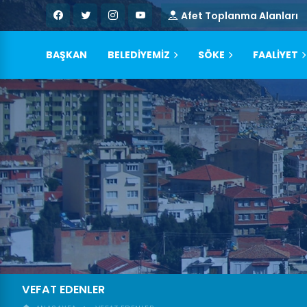
Afet Toplanma Alanları
BAŞKAN
BELEDİYEMİZ
SÖKE
FAALİYET
VEFAT EDENLER