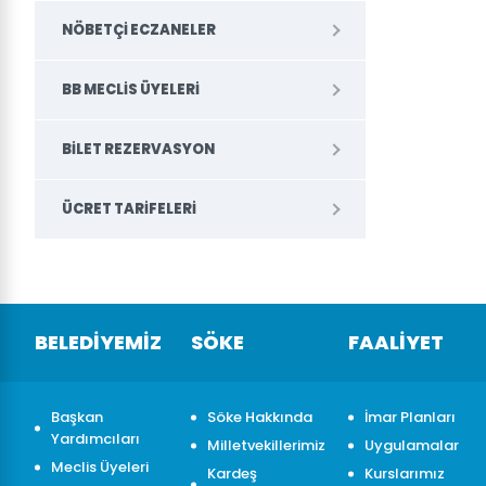
NÖBETÇI ECZANELER
BB MECLIS ÜYELERI
BILET REZERVASYON
ÜCRET TARIFELERI
BELEDİYEMİZ
SÖKE
FAALİYET
Başkan
Söke Hakkında
İmar Planları
Yardımcıları
Milletvekillerimiz
Uygulamalar
Meclis Üyeleri
Kardeş
Kurslarımız