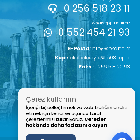
0 256 518 23 11
Whatsapp Hattımız
0 552 454 21 93
E-Posta:
info@soke.bel.tr
Kep:
sokebelediye@hs03.kep.tr
Faks:
0 256 518 20 93
Çerez kullanımı
İçeriği kişiselleştirmek ve web trafiğini analiz
etmek için kendi ve üçüncü taraf
çerezlerimizi kullanıyoruz.
Çerezler
hakkında daha fazlasını okuyun