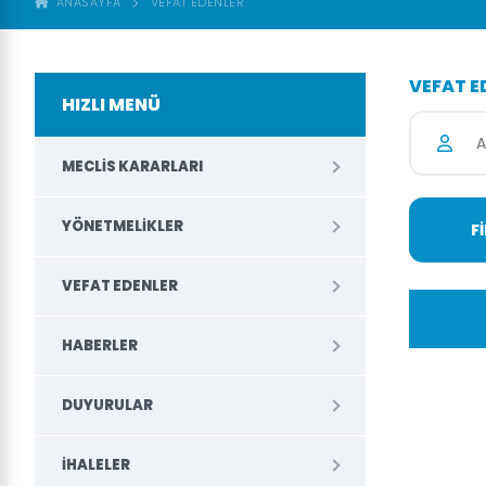
ANASAYFA
VEFAT EDENLER
VEFAT E
HIZLI MENÜ
MECLIS KARARLARI
YÖNETMELIKLER
VEFAT EDENLER
HABERLER
DUYURULAR
İHALELER