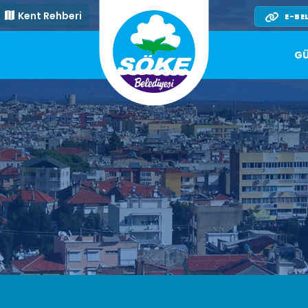
Kent Rehberi
E-BE
GÜ