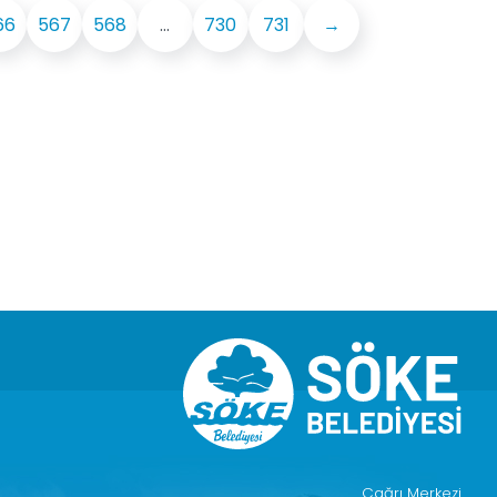
66
567
568
...
730
731
→
Çağrı Merkezi