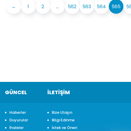
←
1
2
...
562
563
564
565
5
GÜNCEL
İLETİŞİM
Haberler
Bize Ulaşın
Duyurular
Bilgi Edinme
İhaleler
İstek ve Öneri