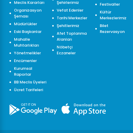
Meclis Kararları
Şehirlerimiz
Festivaller
Organizasyon
Vefat Edenler
Kültür
Şeması
Tarihi Merkezler
Merkezlerimiz
Müdürlükler
Şehitlerimiz
Bilet
Eski Başkanlar
Rezervasyon
Afet Toplanma
Mahalle
Alanları
Muhtarlıkları
Nöbetçi
Yönetmelikler
Eczaneler
Encümenler
Kurumsal
Raporlar
BB Meclis Üyeleri
Ücret Tarifeleri