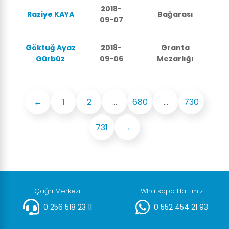
2018-
Raziye KAYA
Bağarası
09-07
Göktuğ Ayaz
2018-
Granta
Gürbüz
09-06
Mezarlığı
←
1
2
...
680
...
730
731
→
Çağrı Merkezi
Whatsapp Hattımız
0 256 518 23 11
0 552 454 21 93