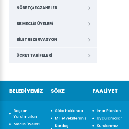
NÖBETÇI ECZANELER
BB MECLIS ÜYELERI
BILET REZERVASYON
ÜCRET TARIFELERI
BELEDİYEMİZ
SÖKE
FAALİYET
Başkan
Söke Hakkında
İmar Planları
Yardımcıları
Milletvekillerimiz
Uygulamalar
Meclis Üyeleri
Kardeş
Kurslarımız