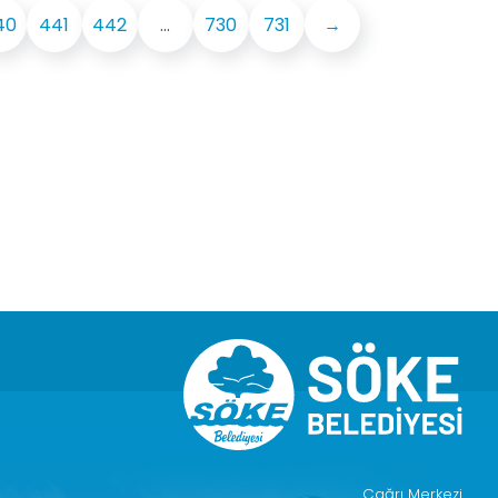
40
441
442
...
730
731
→
Çağrı Merkezi