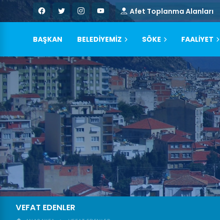
Afet Toplanma Alanları
BAŞKAN
BELEDİYEMİZ
SÖKE
FAALİYET
VEFAT EDENLER