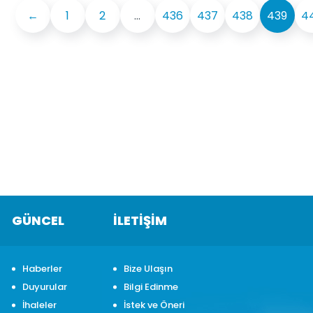
←
1
2
...
436
437
438
439
4
GÜNCEL
İLETİŞİM
Haberler
Bize Ulaşın
Duyurular
Bilgi Edinme
İhaleler
İstek ve Öneri