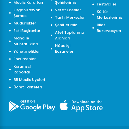
Meclis Kararları
Şehirlerimiz
Festivaller
Organizasyon
Vefat Edenler
Kültür
Şeması
Tarihi Merkezler
Merkezlerimiz
Müdürlükler
Şehitlerimiz
Bilet
Eski Başkanlar
Rezervasyon
Afet Toplanma
Mahalle
Alanları
Muhtarlıkları
Nöbetçi
Yönetmelikler
Eczaneler
Encümenler
Kurumsal
Raporlar
BB Meclis Üyeleri
Ücret Tarifeleri