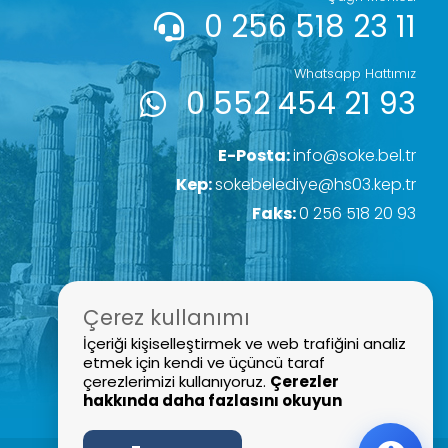
0 256 518 23 11
Whatsapp Hattımız
0 552 454 21 93
E-Posta:
info@soke.bel.tr
Kep:
sokebelediye@hs03.kep.tr
Faks:
0 256 518 20 93
Çerez kullanımı
İçeriği kişiselleştirmek ve web trafiğini analiz
etmek için kendi ve üçüncü taraf
çerezlerimizi kullanıyoruz.
Çerezler
hakkında daha fazlasını okuyun