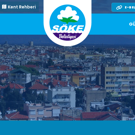
Kent Rehberi
E-BE
GÜ