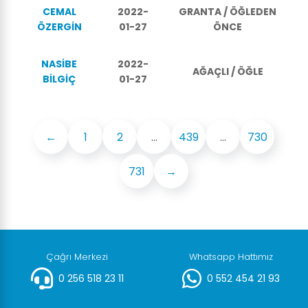
CEMAL
2022-
GRANTA / ÖĞLEDEN
ÖZERGİN
01-27
ÖNCE
NASİBE
2022-
AĞAÇLI / ÖĞLE
BİLGİÇ
01-27
←
1
2
...
439
...
730
731
→
Çağrı Merkezi
Whatsapp Hattımız
0 256 518 23 11
0 552 454 21 93