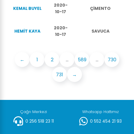
2020-
KEMAL BUYEL
ÇİMENTO
10-17
2020-
HEMİT KAYA
SAVUCA
10-17
←
1
2
...
589
...
730
731
→
Çağrı Merkezi
Whatsapp Hattımız
0 256 518 23 11
0 552 454 21 93