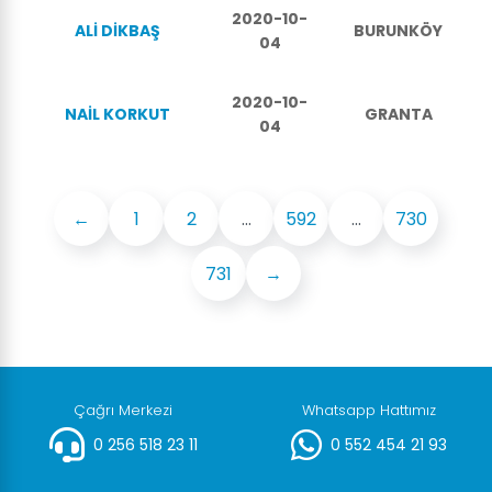
2020-10-
ALİ DİKBAŞ
BURUNKÖY
04
2020-10-
NAİL KORKUT
GRANTA
04
←
1
2
...
592
...
730
731
→
Çağrı Merkezi
Whatsapp Hattımız
0 256 518 23 11
0 552 454 21 93